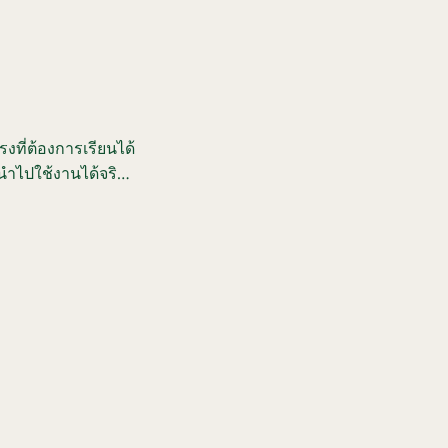
งที่ต้องการเรียนได้
นำไปใช้งานได้จริง
 การเลือกใช้โทนสี •