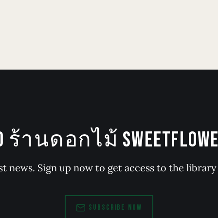
TO ร้านดอกไม้ SWEETFLOWER
st news. Sign up now to get access to the librar
SUBSCRIBE NOW