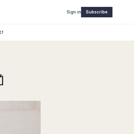
Sign in
Subscribe
CT
ี