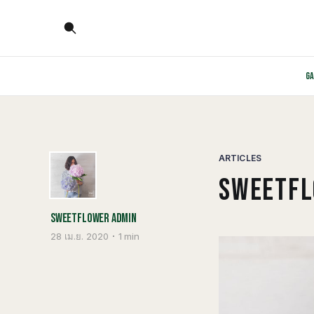
G
ARTICLES
SWEETF
SWEETFLOWER ADMIN
28 เม.ย. 2020
1 min