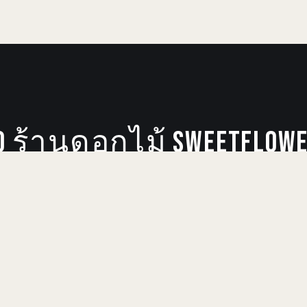
TO ร้านดอกไม้ SWEETFLOWER
st news. Sign up now to get access to the librar
SUBSCRIBE NOW