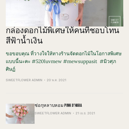
กล่องดอกไม้พิเศษให้คนที่ชอบโทน
สีฟ้าน้ำเงิน
ขอขอบคุณ ที่วางใจให้ทางร้านจัดดอกไม้ในโอกาสพิเศษ
แบบนี้นะคะ #520luvmew #mewsuppasit #มิวศุภ
ศิษฏ์
SWEETFLOWER ADMIN
20 พ.ค. 2021
ช่อกุหลาบหอม PINK O'HARA
SWEETFLOWER ADMIN
21 เม.ย. 2021