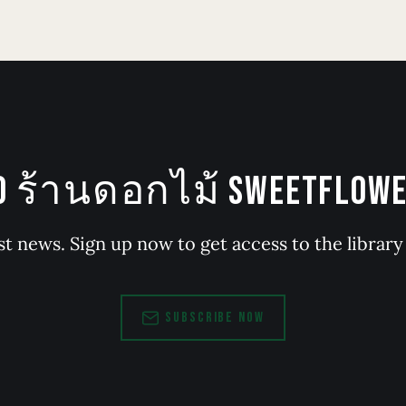
TO ร้านดอกไม้ SWEETFLOWER
st news. Sign up now to get access to the librar
SUBSCRIBE NOW