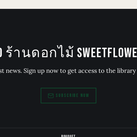
TO ร้านดอกไม้ SWEETFLOWER
st news. Sign up now to get access to the librar
SUBSCRIBE NOW
BOUQUET